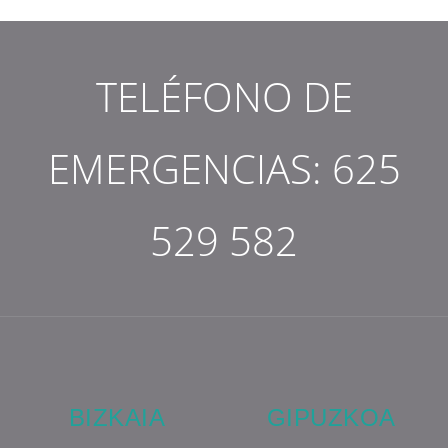
TELÉFONO DE
EMERGENCIAS:
625
529 582
BIZKAIA
GIPUZKOA