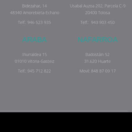
Bidezahar, 14
Usabal Auzoa 202, Parcela C-9
48340 Amorebieta-Echano
20400 Tolosa
Telf.:
946 523 935
Telf.:
943 903 450
ARABA
NAFARROA
Ihurraldea 15
Badostáin 52
01010 Vitoria-Gasteiz
31.620 Huarte
Telf.:
945 712 822
Movil:
848 87 09 17